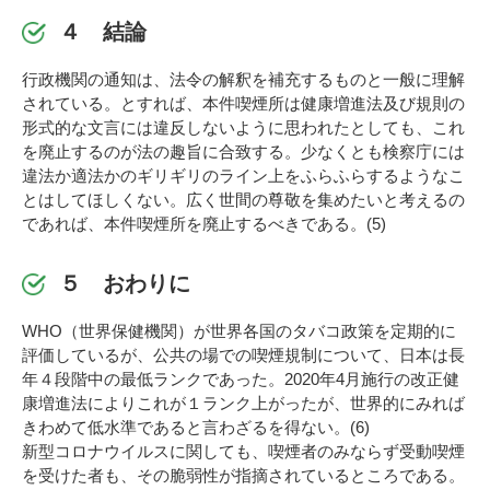
４ 結論
行政機関の通知は、法令の解釈を補充するものと一般に理解
されている。とすれば、本件喫煙所は健康増進法及び規則の
形式的な文言には違反しないように思われたとしても、これ
を廃止するのが法の趣旨に合致する。少なくとも検察庁には
違法か適法かのギリギリのライン上をふらふらするようなこ
とはしてほしくない。広く世間の尊敬を集めたいと考えるの
であれば、本件喫煙所を廃止するべきである。(5)
５ おわりに
WHO（世界保健機関）が世界各国のタバコ政策を定期的に
評価しているが、公共の場での喫煙規制について、日本は長
年４段階中の最低ランクであった。2020年4月施行の改正健
康増進法によりこれが１ランク上がったが、世界的にみれば
きわめて低水準であると言わざるを得ない。(6)
新型コロナウイルスに関しても、喫煙者のみならず受動喫煙
を受けた者も、その脆弱性が指摘されているところである。