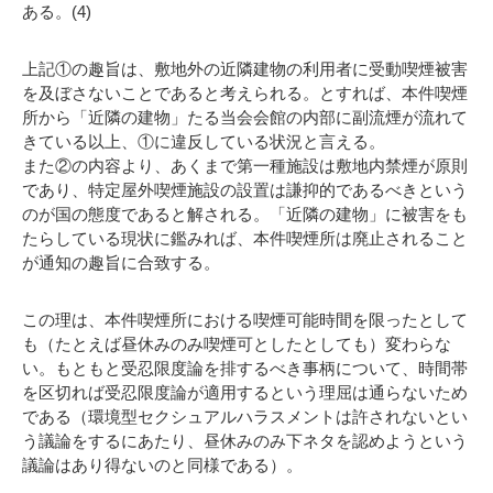
ある。(4)
上記①の趣旨は、敷地外の近隣建物の利用者に受動喫煙被害
を及ぼさないことであると考えられる。とすれば、本件喫煙
所から「近隣の建物」たる当会会館の内部に副流煙が流れて
きている以上、①に違反している状況と言える。
また②の内容より、あくまで第一種施設は敷地内禁煙が原則
であり、特定屋外喫煙施設の設置は謙抑的であるべきという
のが国の態度であると解される。「近隣の建物」に被害をも
たらしている現状に鑑みれば、本件喫煙所は廃止されること
が通知の趣旨に合致する。
この理は、本件喫煙所における喫煙可能時間を限ったとして
も（たとえば昼休みのみ喫煙可としたとしても）変わらな
い。もともと受忍限度論を排するべき事柄について、時間帯
を区切れば受忍限度論が適用するという理屈は通らないため
である（環境型セクシュアルハラスメントは許されないとい
う議論をするにあたり、昼休みのみ下ネタを認めようという
議論はあり得ないのと同様である）。