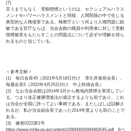
(7)
言うまでもなく、受動喫煙というのは、セクシュアルハラス
メントやパワーハラスメントと同様、人間関係の中で生じる
典型的な人権侵害である。検察庁という何より人権問題に鋭
敏である官庁ならば、当会会館の職員や利用者に対して受動
喫煙被害をもたらすことの問題点について必ずや理解を得ら
れるものと信じている。
＜参考文献＞
(1) 毎日会長49（2021年5月18日付け 津久井進前会長）、
毎週会長5（2022年4月25日付け 中上幹雄会長）
(2) なお当会会館は2014年3月から敷地内禁煙を実現してい
る。つまり改正健康増進法が成立するよりも前であり、これ
は当会が全国に誇ってよい事柄である。またしばしば誤解さ
れるが、私が当会副会長であった2014年度よりも前のことで
ある。
(3) 健発0222第1号
https://www.mhlw.go.jp/content/10900000/000483545.pdf 6ペ