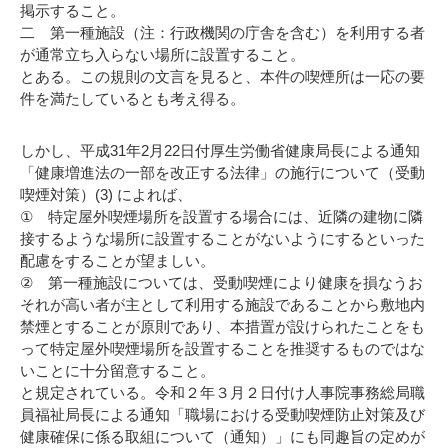
掲示すること。
二 第一種施設（注：行政機関の庁舎を含む）を利用する者
が通常立ち入らない場所に設置すること。
とある。この規則の文言を見ると、本件の喫煙所は一応の要
件を満たしているとも考え得る。
しかし、平成31年2月22日付厚生労働省健康局長による通知
「健康増進法の一部を改正する法律」の施行について（受動
喫煙対策）(3) によれば、
① 特定屋外喫煙場所を設置する場合には、近隣の建物に隣
接するような場所に設置することがないようにするといった
配慮をすることが望ましい。
② 第一種施設については、受動喫煙により健康を損なうお
それが高い者が主として利用する施設であることから敷地内
禁煙とすることが原則であり、本措置が設けられたことをも
って特定屋外喫煙場所を設置することを推奨するものではな
いことに十分留意すること。
と規定されている。令和２年３月２日付け人事院事務総局職
員福祉局長による通知「職場における受動喫煙防止対策及び
健康確保に係る取組について（通知）」にも同趣旨の定めが