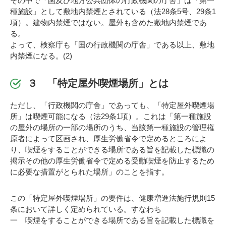
その中で「国及び地方公共団体の行政機関の庁舎」は「第一
種施設」として敷地内禁煙とされている（法28条5号、29条1
項）。建物内禁煙ではない。屋外も含めた敷地内禁煙であ
る。
よって、検察庁も「国の行政機関の庁舎」である以上、敷地
内禁煙になる。(2)
３ 「特定屋外喫煙場所」とは
ただし、「行政機関の庁舎」であっても、「特定屋外喫煙場
所」は喫煙可能になる（法29条1項）。これは「第一種施設
の屋外の場所の一部の場所のうち、当該第一種施設の管理権
原者によって区画され、厚生労働省令で定めるところによ
り、喫煙をすることができる場所である旨を記載した標識の
掲示その他の厚生労働省令で定める受動喫煙を防止するため
に必要な措置がとられた場所」のことを指す。
この「特定屋外喫煙場所」の要件は、健康増進法施行規則15
条において詳しく定められている。すなわち
一 喫煙をすることができる場所である旨を記載した標識を